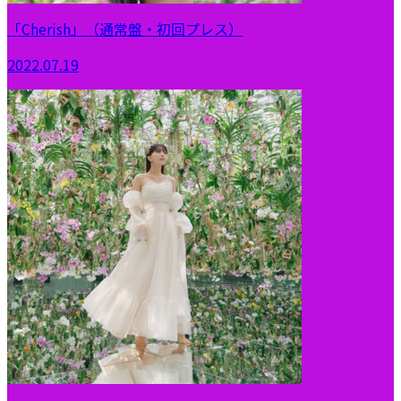
「Cherish」（通常盤・初回プレス）
2022.07.19