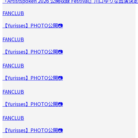
『Artistspoken 2026 公開収録 Festival』川口ゆりな出演決
FANCLUB
【Yurisses】PHOTO公開📷
FANCLUB
【Yurisses】PHOTO公開📷
FANCLUB
【Yurisses】PHOTO公開📷
FANCLUB
【Yurisses】PHOTO公開📷
FANCLUB
【Yurisses】PHOTO公開📷