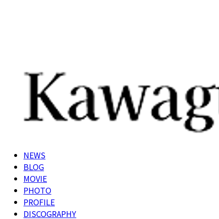
NEWS
BLOG
MOVIE
PHOTO
PROFILE
DISCOGRAPHY