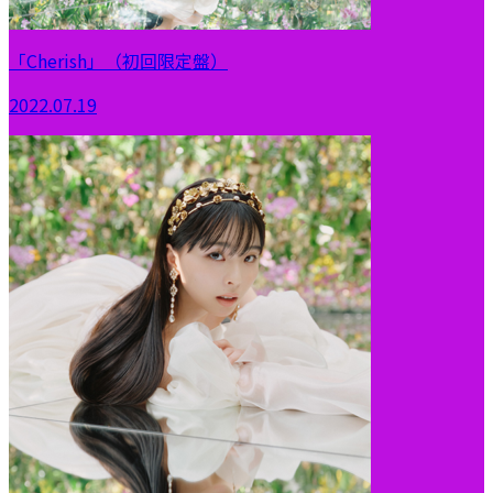
「Cherish」（初回限定盤）
2022.07.19