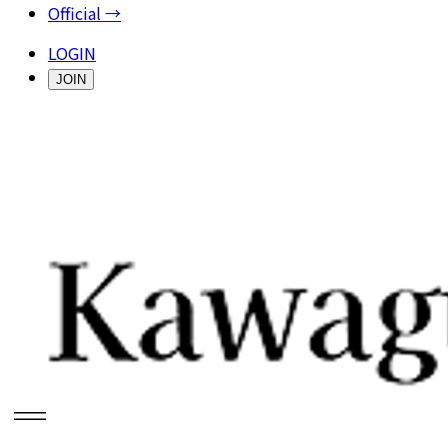
Official →
LOGIN
JOIN