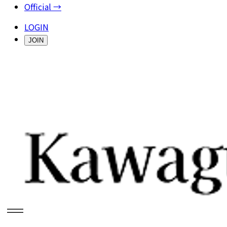
Official →
LOGIN
JOIN