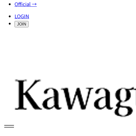
Official →
LOGIN
JOIN